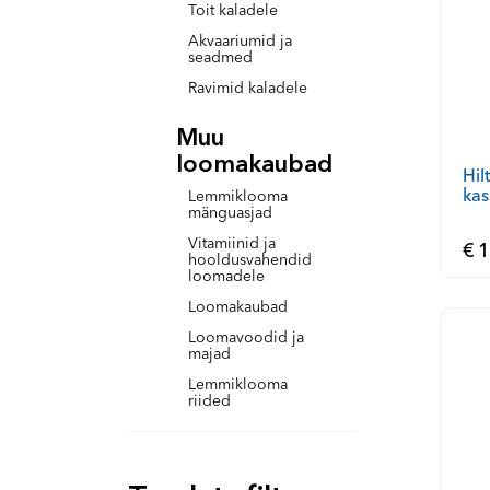
Toit kaladele
Akvaariumid ja
seadmed
Ravimid kaladele
Muu
loomakaubad
Hil
kas
Lemmiklooma
mänguasjad
Vitamiinid ja
€ 1
hooldusvahendid
loomadele
Loomakaubad
Loomavoodid ja
majad
Lemmiklooma
riided