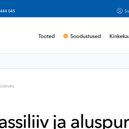
 444 045
Si
Soodustused
Kinkeka
Tooted
ALUSPURU
assiliiv ja aluspu