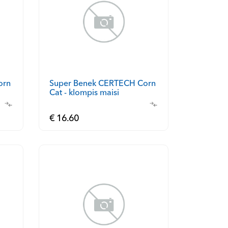
orn
Super Benek CERTECH Corn
Cat - klompis maisi
pesakond 7l
€ 16.60