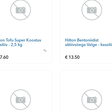
ton Tofu Super Koostuv
Hilton Bentoniidist
aktiivsöega Valge – kassilii
siliiv - 2,5 kg
5 l
7.60
€ 13.50