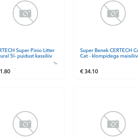
TECH Super Pinio Litter
Super Benek CERTECH C
ural 5l- puidust kassiliiv
Cat - klompidega maisiliiv
25l
1.80
€ 34.10