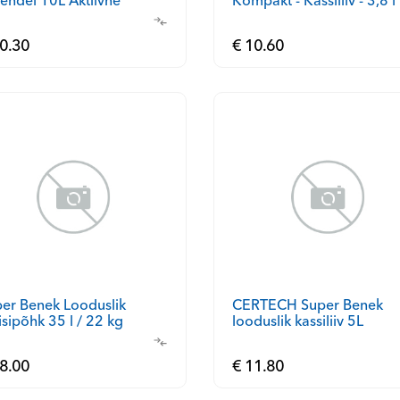
Kompakt - Kassiliiv - 3,8 l
endel 10L Aktiivne
0.30
€ 10.60
er Benek Looduslik
CERTECH Super Benek
sipõhk 35 l / 22 kg
looduslik kassiliiv 5L
8.00
€ 11.80