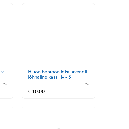
uv
Hilton bentooniidist lavendli
lõhnaline kassiliiv – 5 l
€ 10.00