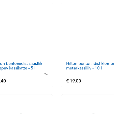
Hilton bentoniidist klomp
ton bentoniidist säästlik
epuv kassikatte – 5 l
metsakassiliiv - 10 l
.40
€ 19.00