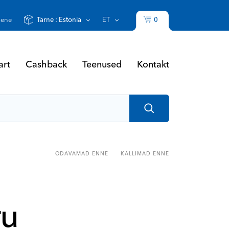
0
sene
Tarne :
Estonia
ET
art
Cashback
Teenused
Kontakt
ODAVAMAD ENNE
KALLIMAD ENNE
ru