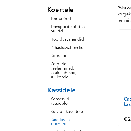
Paku om
Koertele
kõrgekv
Toidunõud
lemmiku
Transpordikotid ja
puurid
Hooldusvahendid
Puhastusvahendid
Koeratoit
Koertele
kaelarihmad,
jalutusrihmad,
suukorvid
Kassidele
Cat
Konservid
kassidele
kas
Kuivtoit kassidele
€ 2
Kassiliiv ja
aluspuru