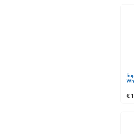
Su
Whi
kass
€ 1