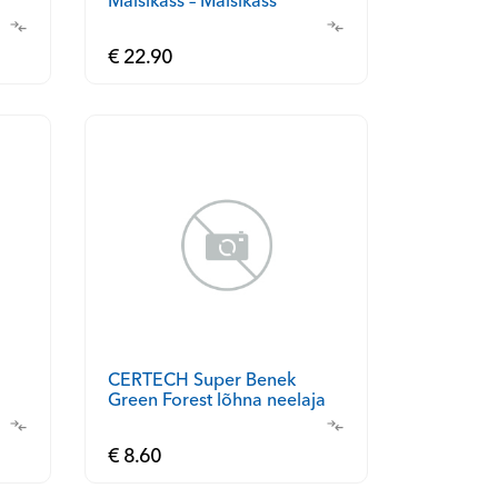
Maisikass – Maisikass
Litsakas 14 l
€ 22.90
CERTECH Super Benek
Green Forest lõhna neelaja
€ 8.60