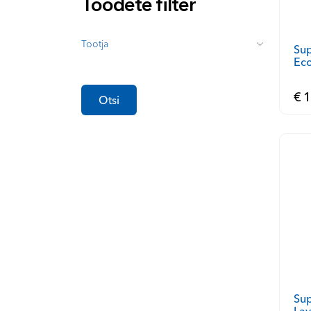
Toodete filter
Tootja
Sup
Eco
klo
€ 1
Otsi
Sup