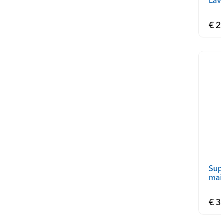
Lav
€ 2
Sup
mai
€ 3