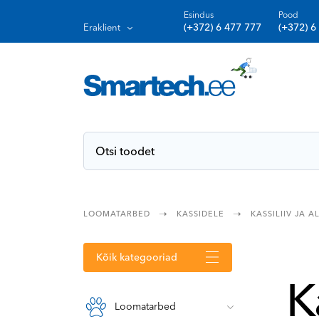
Esindus
Pood
(+372) 6 477 777
(+372) 6
Eraklient
KASSILIIV JA 
LOOMATARBED
KASSIDELE
Kõik kategooriad
K
Loomatarbed