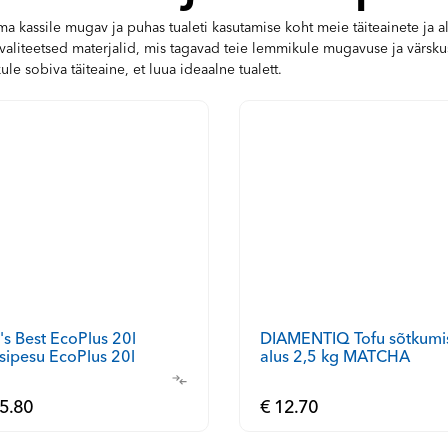
a kassile mugav ja puhas tualeti kasutamise koht meie täiteainete ja a
aliteetsed materjalid, mis tagavad teie lemmikule mugavuse ja värskuse
le sobiva täiteaine, et luua ideaalne tualett.
DIAMENTIQ Tofu sõtkumi
's Best EcoPlus 20l
sipesu EcoPlus 20l
alus 2,5 kg MATCHA
5.80
€ 12.70