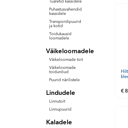
Tualetid kassidele
Puhastusvahendid
kassidele
Transpordipuurid
ja kotid
Toidukausid
loomadele
Väikeloomadele
Väikeloomade toit
Väikeloomade
Hil
toidunõud
kle
Puurid närilistele
€ 8
Lindudele
Linnutoit
Linnupuurid
Kaladele