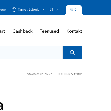
0
sene
Tarne :
Estonia
ET
art
Cashback
Teenused
Kontakt
ODAVAMAD ENNE
KALLIMAD ENNE
a