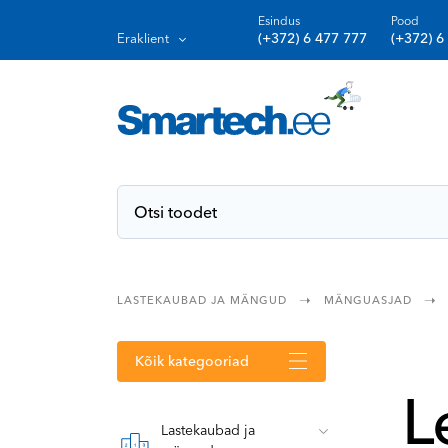
Esindus
Pood
(+372) 6 477 777
(+372) 6
Eraklient
LASTEKAUBAD JA MÄNGUD
MÄNGUASJAD
Kõik kategooriad
L
Lastekaubad ja