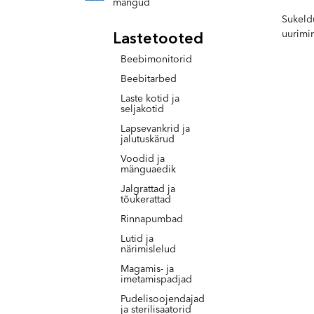
mängud
Sukeldu
uurimi
Lastetooted
Beebimonitorid
Beebitarbed
Laste kotid ja
seljakotid
Lapsevankrid ja
jalutuskärud
Voodid ja
mänguaedik
Jalgrattad ja
tõukerattad
Rinnapumbad
Lutid ja
närimislelud
Magamis- ja
imetamispadjad
Pudelisoojendajad
ja sterilisaatorid