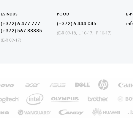
ESINDUS
POOD
E-
(+372) 6 477 777
(+372) 6 444 045
in
(+372) 567 88885
(E-R 09-18, L 10-17, P 10-17)
(E-R 09-17)