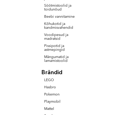
Söötmistoolid ja
toidunõud
Beebi vannitamine
Kõhukotid ja
kandmisvahendid
Voodipesud ja
madratsid
Pissipotid ja
astmepingid
Mängumatid ja
lamamistoolid
Brändid
LEGO
Hasbro
Pokemon
Playmobil
Mattel