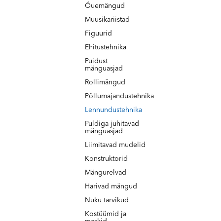
Õuemängud
Muusikariistad
Figuurid
Ehitustehnika
Puidust
mänguasjad
Rollimängud
Põllumajandustehnika
Lennundustehnika
Puldiga juhitavad
mänguasjad
Liimitavad mudelid
Konstruktorid
Mängurelvad
Harivad mängud
Nuku tarvikud
Kostüümid ja