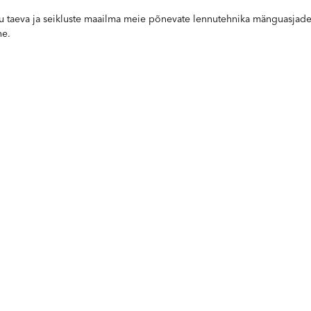
 taeva ja seikluste maailma meie põnevate lennutehnika mänguasjadega
ne.