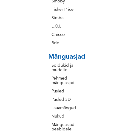
Smoby
Fisher Price
Simba
L.O.L
Chicco
Brio
Mänguasjad
Sõidukid ja
mudelid
Pehmed
mänguasjad
Pusled
Pusled 3D
Lauamängud
Nukud
Mänguasjad
beebidele