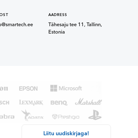
POST
AADRESS
fo@smartech.ee
Tähesaju tee 11, Tallinn,
Estonia
Liitu uudiskirjaga!