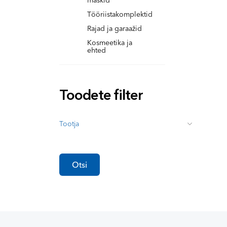
maskid
Tööriistakomplektid
Rajad ja garaažid
Kosmeetika ja
ehted
Toodete filter
Tootja
Otsi