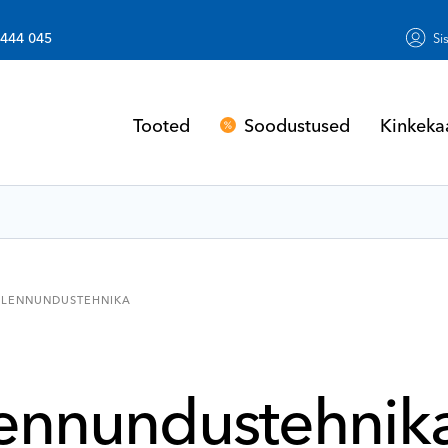
 444 045
Si
Soodustused
Kinkeka
Tooted
LENNUNDUSTEHNIKA
ennundustehnik