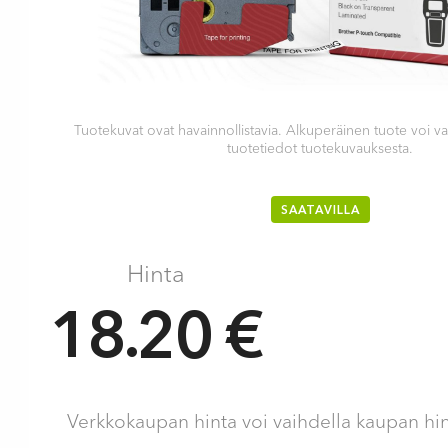
Tuotekuvat ovat havainnollistavia. Alkuperäinen tuote voi va
tuotetiedot tuotekuvauksesta.
SAATAVILLA
Hinta
18.20 €
Verkkokaupan hinta voi vaihdella kaupan hi