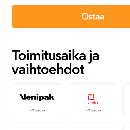
Ostaa
Toimitusaika ja
vaihtoehdot
5-9 päivää
5-9 päivää