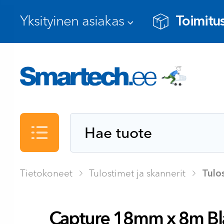
Toimitus
Luettelo
Tietokoneet
Tulostimet ja skannerit
Tulo
Capture 18mm x 8m Bl