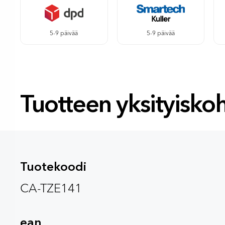
5-9 päivää
5-9 päivää
Tuotteen yksityisko
Tuotekoodi
CA-TZE141
ean