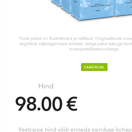
Toote pildid on illustratiivsed ja näitlikud. Originaaltoote 
tegelikust väljanägemisest erineda, seega palun tutvuge too
tootespetsifikatsioonidega.
SAADAVAL
Hind
98.00 €
Veebipoe hind võib erineda esinduse kohape