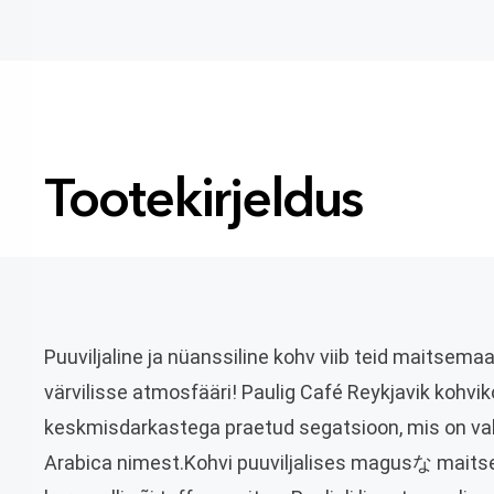
Tootekirjeldus
Puuviljaline ja nüanssiline kohv viib teid maitsemaa
värvilisse atmosfääri!
Paulig Café Reykjavik kohvik
keskmisdarkastega praetud segatsioon, mis on v
Arabica nimest.
Kohvi puuviljalises magusな maits