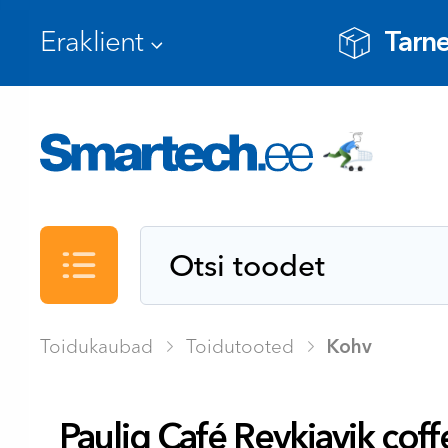
Tarne
Kataloog
Toidukaubad
Toidutooted
Kohv
Paulig Café Reykjavik coff