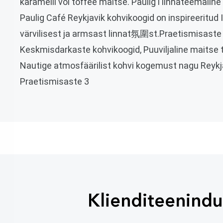
karamelli või toffee maitse.
Paulig'i linnateemaline
Paulig Café Reykjavik kohvikoogid on inspireeritud I
värvilisest ja armsast linnat氛圍st.
Praetismisaste
Keskmisdarkaste kohvikoogid, Puuviljaline maitse 
Nautige atmosfäärilist kohvi kogemust nagu Reykjav
Praetismisaste 3
Klienditeenindu