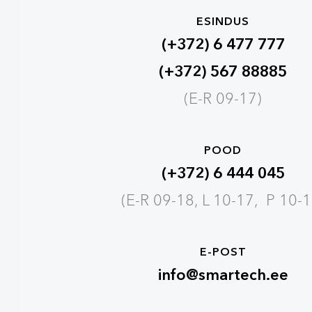
ESINDUS
(+372) 6 477 777
(+372) 567 88885
(E-R 09-17)
POOD
(+372) 6 444 045
(E-R 09-18, L 10-17, P 10-1
E-POST
info@smartech.ee