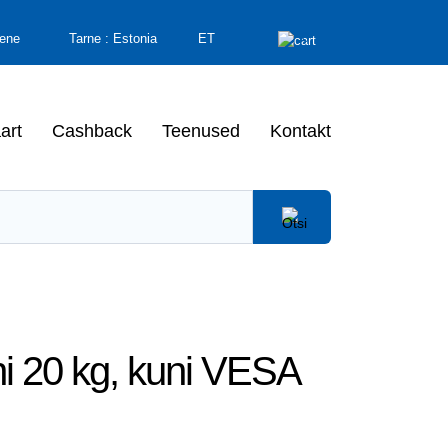
0
ene
Tarne :
Estonia
ET
art
Cashback
Teenused
Kontakt
uni 20 kg, kuni VESA