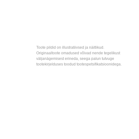
Toote pildid on illustratiivsed ja näitlikud.
Originaaltoote omadused võivad nende tegelikust
väljanägemisest erineda, seega palun tutvuge
tootekirjelduses toodud tootespetsifikatsioonidega.