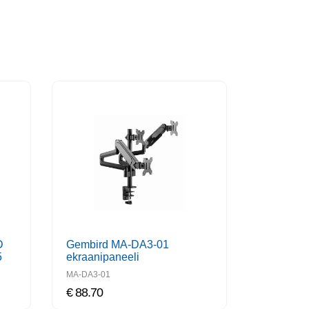
D
Gembird MA-DA3-01
5
ekraanipaneeli
kinnitussüsteem / püsti 68,6
MA-DA3-01
cm (27) Töölaualamp (must)
€ 88.70