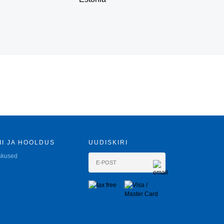
II JA HOOLDUS
UUDISKIRI
skused