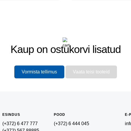
Kaup on ostukorvi lisatud
Vormista tellimus
Vaata teisi tooteid
ESINDUS
POOD
E-
(+372) 6 477 777
(+372) 6 444 045
in
(+372) 567 88885