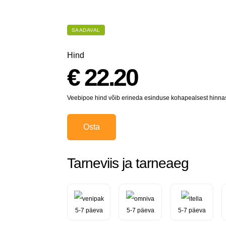
SAADAVAL
Hind
€ 22.20
Veebipoe hind võib erineda esinduse kohapealsest hinnas
Osta
Tarneviis ja tarneaeg
5-7 päeva
5-7 päeva
5-7 päeva