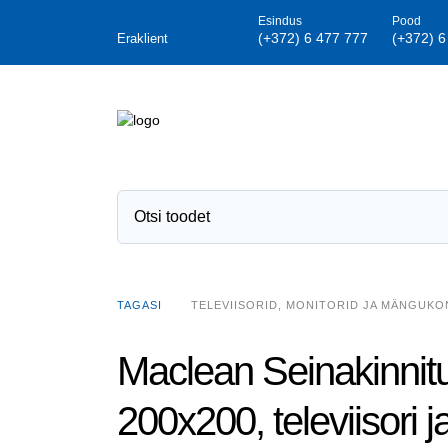
Esindus
Pood
(+372) 6 477 777
(+372) 6
Eraklient
TELEVIISORID, MONITORID JA MÄNGUK
TAGASI
Maclean Seinakinnitus
200x200, televiisori