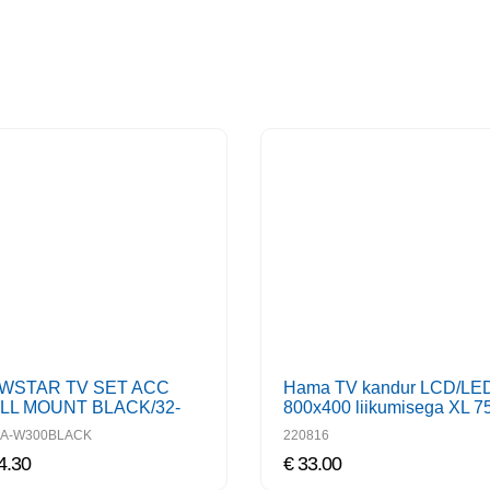
Hama TV kandur LCD/LE
WSTAR TV SET ACC
LL MOUNT BLACK/32-
800x400 liikumisega XL 7
" FPMA-W300BLACK
tolli
A-W300BLACK
220816
4.30
€ 33.00