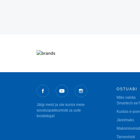
OSTUABI
Miks valida
Smartech.ee
Jälgi meid ja ole kursis meie
sooduspakkumiste ja uute
Kuidas e-poes
toodetega!
Järelmaks
Maksmisviisi
Tarneviisid