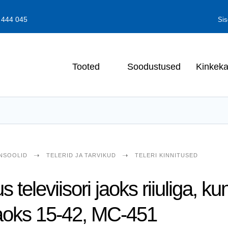
 444 045
Sis
Soodustused
Kinkeka
Tooted
ONSOOLID
TELERI KINNITUSED
TELERID JA TARVIKUD
 televiisori jaoks riiuliga, k
 jaoks 15-42, MC-451