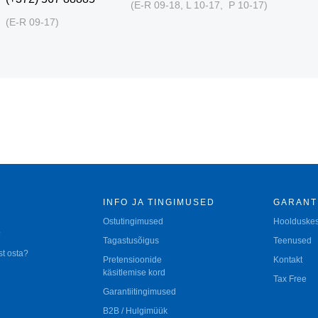
(E-R 09-18, L 10-17, P 10-17)
(E-R 09-17)
INFO JA TINGIMUSED
GARANT
Ostutingimused
Hoolduske
?
Tagastusõigus
Teenused
t osta?
Pretensioonide
Kontakt
käsitlemise kord
Tax Free
d
Garantiitingimused
B2B / Hulgimüük