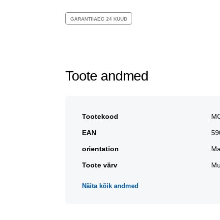
GARANTIIAEG 24 KUUD
Toote andmed
Tootekood
MC
EAN
59
orientation
Ma
Toote värv
Mu
Näita kõik andmed