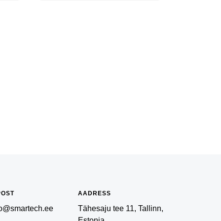
POST
AADRESS
fo@smartech.ee
Tähesaju tee 11, Tallinn,
Estonia