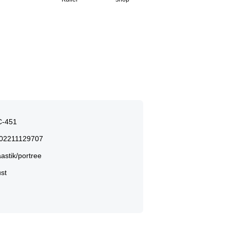
-451
02211129707
astik/portree
st