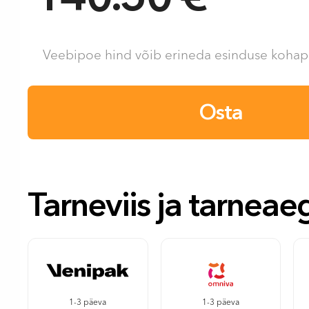
Veebipoe hind võib erineda esinduse kohape
Osta
Tarneviis ja tarneae
1-3 päeva
1-3 päeva