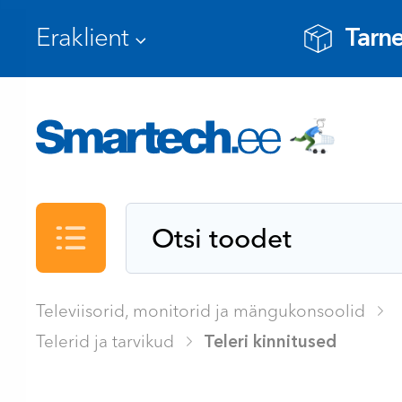
Tarne
Kataloog
Televiisorid, monitorid ja mängukonsoolid
Telerid ja tarvikud
Teleri kinnitused