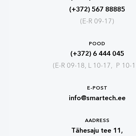
(+372) 567 88885
(E-R 09-17)
POOD
(+372) 6 444 045
(E-R 09-18, L 10-17, P 10-1
E-POST
info@smartech.ee
AADRESS
Tähesaju tee 11,