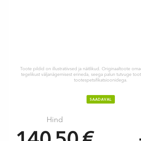
Toote pildid on illustratiivsed ja näitlikud. Originaaltoote 
tegelikust väljanägemisest erineda, seega palun tutvuge too
tootespetsifikatsioonidega.
SAADAVAL
Hind
140.50 €