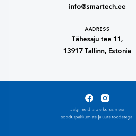
info@smartech.ee
AADRESS
Tähesaju tee 11,
13917 Tallinn, Estonia
Jälgi meid ja ole kursis meie
sooduspakkumiste ja uute toodetega!