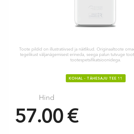
Toote pildid on illustratiivsed ja näitlikud. Originaaltoote 
tegelikust väljanägemisest erineda, seega palun tutvuge too
tootespetsifikatsioonidega.
KOHAL - TÄHESAJU TEE 11
Hind
57.00 €