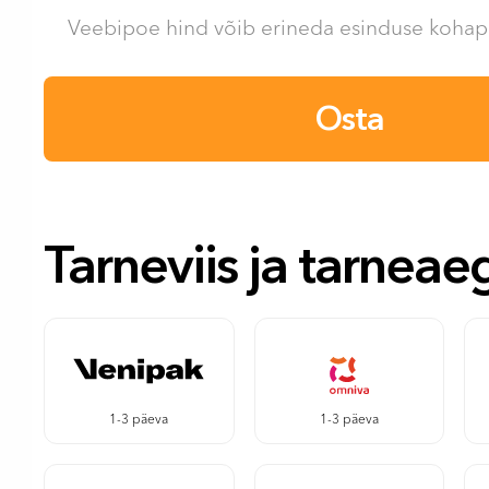
Veebipoe hind võib erineda esinduse kohape
Osta
Tarneviis ja tarneae
1-3 päeva
1-3 päeva