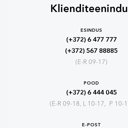
Klienditeenindu
ESINDUS
(+372) 6 477 777
(+372) 567 88885
(E-R 09-17)
POOD
(+372) 6 444 045
(E-R 09-18, L 10-17, P 10-1
E-POST