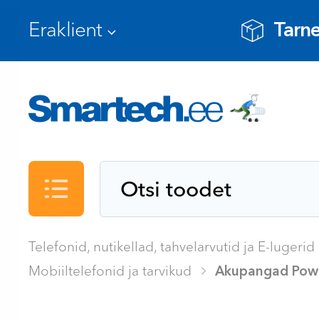
Tarne
Kataloog
Telefonid, nutikellad, tahvelarvutid ja E-lugerid
Mobiiltelefonid ja tarvikud
Akupangad Pow