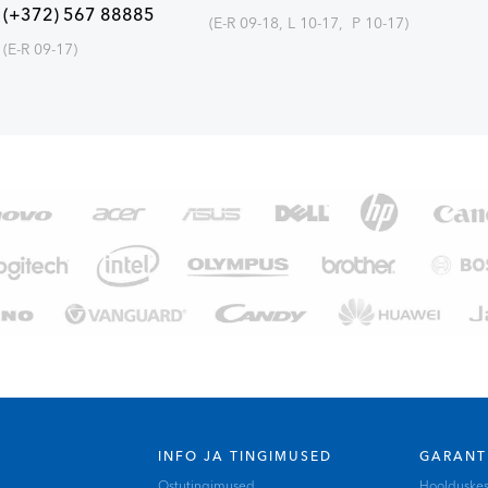
(+372) 567 88885
(E-R 09-18, L 10-17, P 10-17)
(E-R 09-17)
INFO JA TINGIMUSED
GARANT
Ostutingimused
Hoolduske