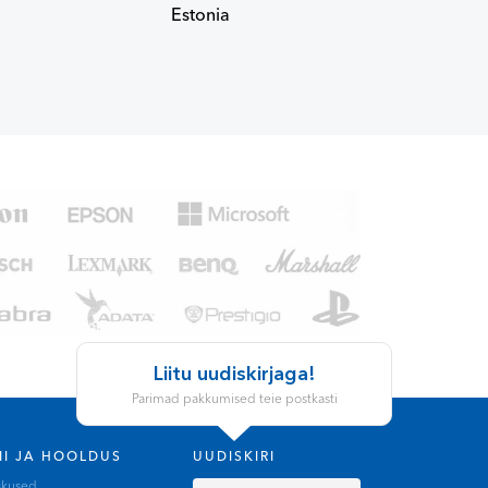
Estonia
Liitu uudiskirjaga!
Parimad pakkumised teie postkasti
II JA HOOLDUS
UUDISKIRI
skused