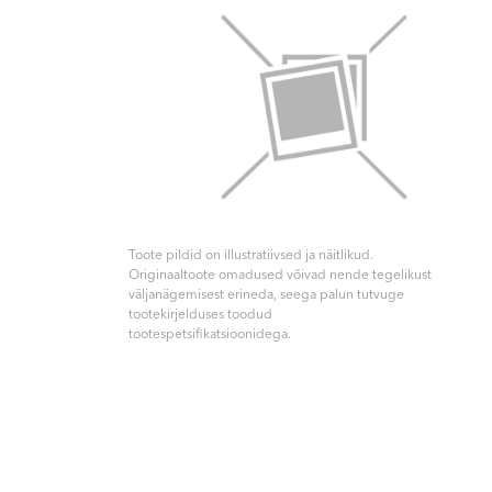
Toote pildid on illustratiivsed ja näitlikud.
Originaaltoote omadused võivad nende tegelikust
väljanägemisest erineda, seega palun tutvuge
tootekirjelduses toodud
tootespetsifikatsioonidega.