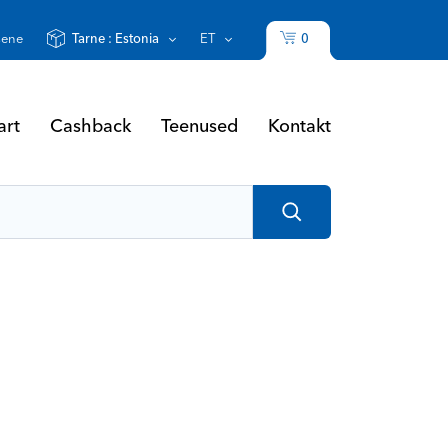
0
sene
Tarne :
Estonia
ET
art
Cashback
Teenused
Kontakt