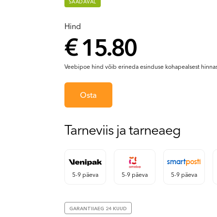
SAADAVAL
Hind
€ 15.80
Veebipoe hind võib erineda esinduse kohapealsest hinnas
Osta
Tarneviis ja tarneaeg
5-9 päeva
5-9 päeva
5-9 päeva
GARANTIIAEG 24 KUUD