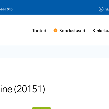
 444 045
Si
Soodustused
Kinkeka
Tooted
ine (20151)