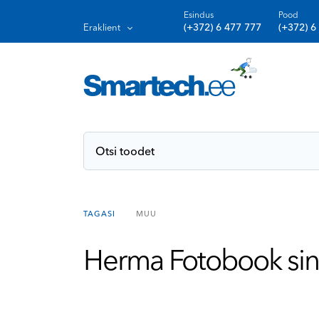
Esindus
Pood
(+372) 6 477 777
(+372) 6
Eraklient
TAGASI
MUU
Herma Fotobook sin