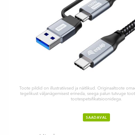
Toote pildid on illustratiivsed ja näitlikud. Originaaltoote 
tegelikust väljanägemisest erineda, seega palun tutvuge too
tootespetsifikatsioonidega.
SAADAVAL