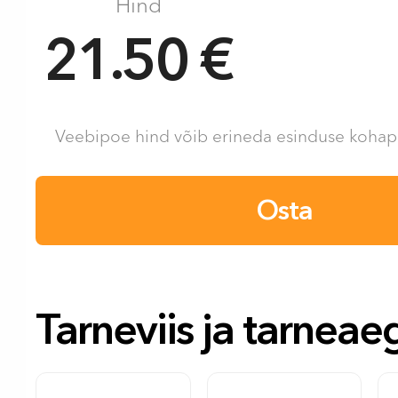
Hind
21.50 €
Veebipoe hind võib erineda esinduse kohape
Osta
Tarneviis ja tarneae