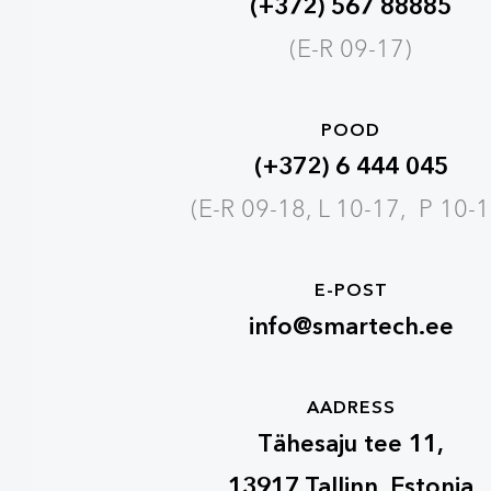
(+372) 567 88885
(E-R 09-17)
POOD
(+372) 6 444 045
(E-R 09-18, L 10-17, P 10-1
E-POST
info@smartech.ee
AADRESS
Tähesaju tee 11,
13917 Tallinn, Estonia