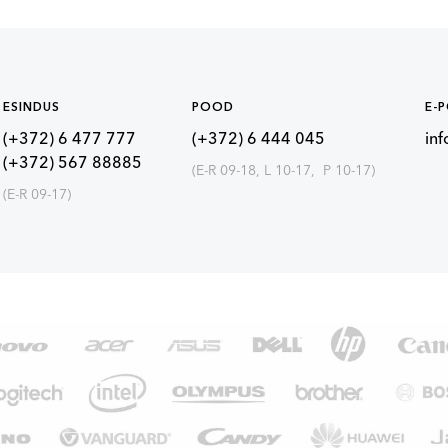
ESINDUS
POOD
E-
(+372) 6 477 777
(+372) 6 444 045
in
(+372) 567 88885
(E-R 09-18, L 10-17, P 10-17)
(E-R 09-17)