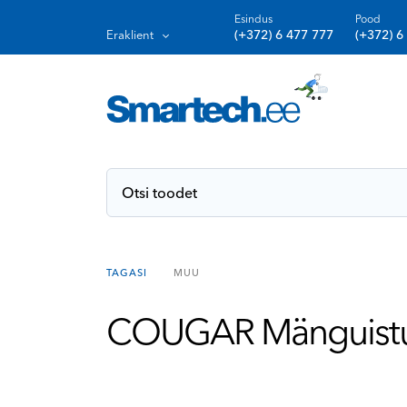
Esindus
Pood
(+372) 6 477 777
(+372) 6
Eraklient
TAGASI
MUU
COUGAR Mänguistuu