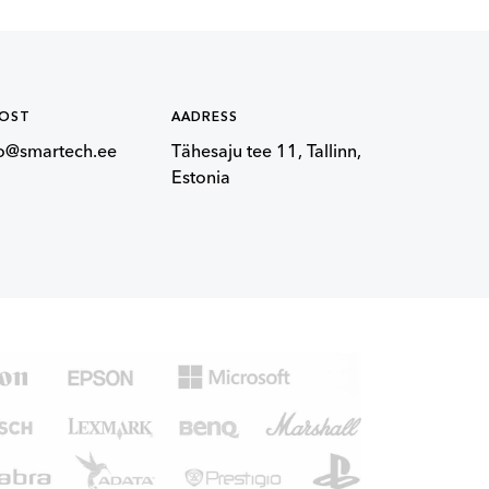
POST
AADRESS
fo@smartech.ee
Tähesaju tee 11, Tallinn,
Estonia