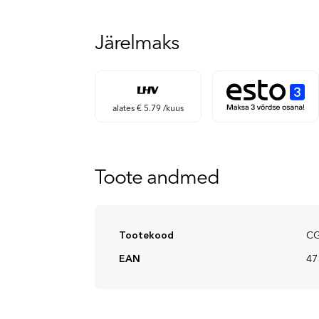
Järelmaks
alates € 5.79 /kuus
Toote andmed
Tootekood
CG
EAN
47