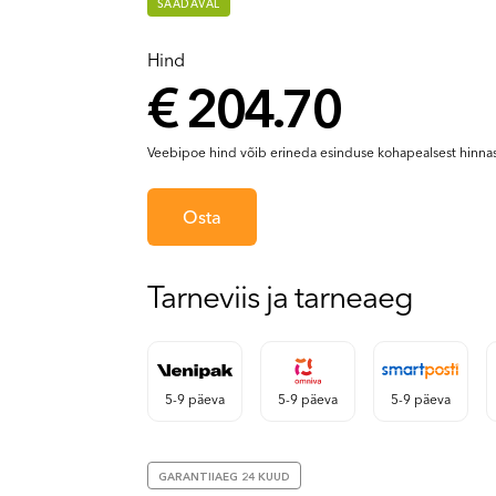
SAADAVAL
Hind
€ 204.70
Veebipoe hind võib erineda esinduse kohapealsest hinnas
Osta
Tarneviis ja tarneaeg
5-9 päeva
5-9 päeva
5-9 päeva
GARANTIIAEG 24 KUUD