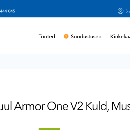
 444 045
Si
Soodustused
Kinkeka
Tooted
l Armor One V2 Kuld, Mu