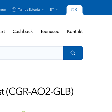
0
sene
Tarne :
Estonia
ET
art
Cashback
Teenused
Kontakt
st (CGR-AO2-GLB)