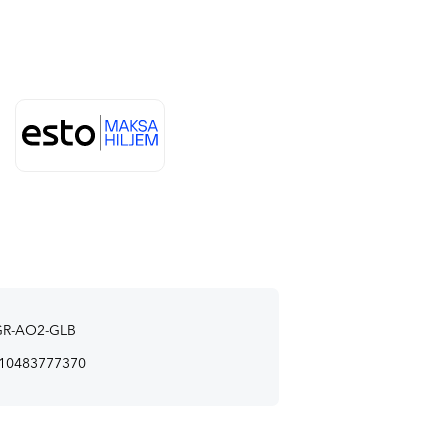
R-AO2-GLB
10483777370