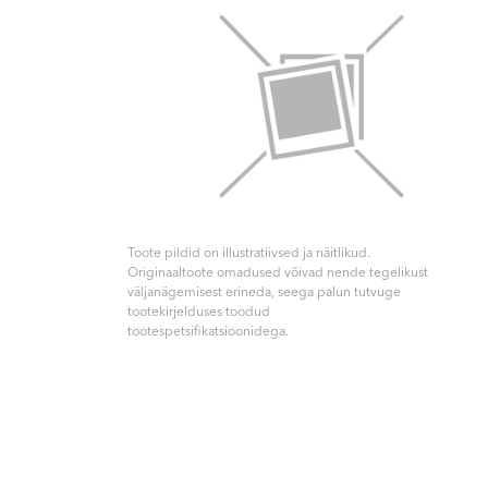
Toote pildid on illustratiivsed ja näitlikud.
Originaaltoote omadused võivad nende tegelikust
väljanägemisest erineda, seega palun tutvuge
tootekirjelduses toodud
tootespetsifikatsioonidega.