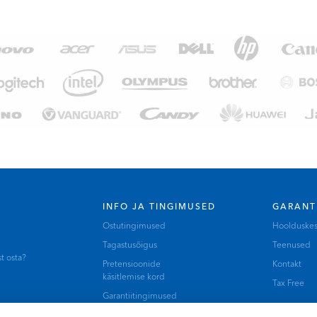
INFO JA TINGIMUSED
GARANT
Ostutingimused
Hoolduske
Tagastusõigus
Teenused
t osta?
Pretensioonide
Kontakt
käsitlemise kord
Tax Free
Garantiitingimused
B2B / Hulgimüük