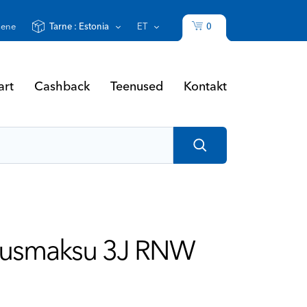
0
sene
Tarne :
Estonia
ET
art
Cashback
Teenused
Kontakt
Alusmaksu 3J RNW