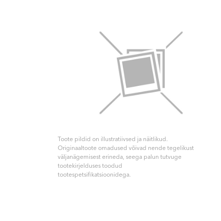
Toote pildid on illustratiivsed ja näitlikud.
Originaaltoote omadused võivad nende tegelikust
väljanägemisest erineda, seega palun tutvuge
tootekirjelduses toodud
tootespetsifikatsioonidega.