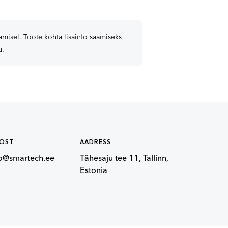
misel. Toote kohta lisainfo saamiseks
u.
POST
AADRESS
fo@smartech.ee
Tähesaju tee 11, Tallinn,
Estonia