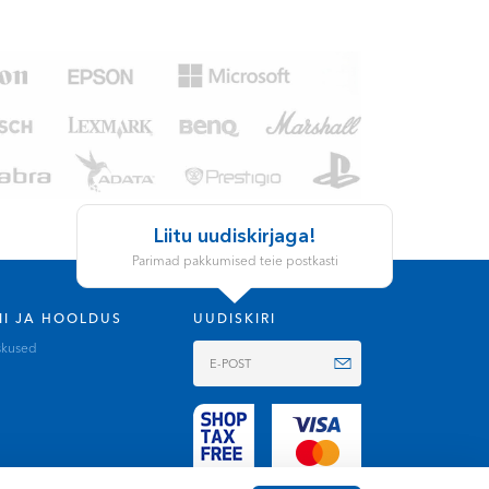
Liitu uudiskirjaga!
Parimad pakkumised teie postkasti
II JA HOOLDUS
UUDISKIRI
skused