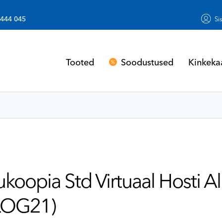
 444 045
Si
Soodustused
Kinkeka
Tooted
oopia Std Virtuaal Hosti 
LOG21)