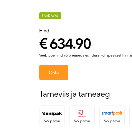
SAADAVAL
Hind
€ 634.90
Veebipoe hind võib erineda esinduse kohapealsest hinnas
Osta
Tarneviis ja tarneaeg
5-9 päeva
5-9 päeva
5-9 päeva