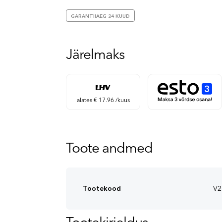
GARANTIIAEG 24 KUUD
Järelmaks
alates € 17.96 /kuus
Toote andmed
Tootekood
V2