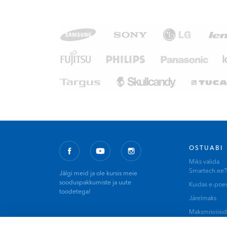
OSTUABI
Miks valida
Smartech.ee?
Jälgi meid ja ole kursis meie
sooduspakkumiste ja uute
Kuidas e-poes
toodetega!
Järelmaks
Maksmisviisid
Tarneviisid