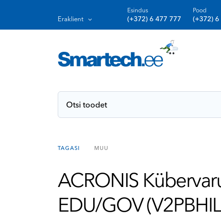
Esindus
Pood
(+372) 6 477 777
(+372) 6
Eraklient
TAGASI
MUU
ACRONIS Kübervaruk
EDU/GOV (V2PBHI