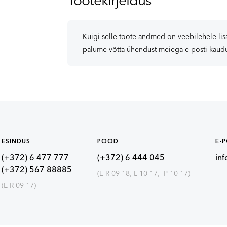
Tootekirjeldus
Kuigi selle toote andmed on veebilehele lisa
palume võtta ühendust meiega e-posti kaud
ESINDUS
POOD
E-
(+372) 6 477 777
(+372) 6 444 045
in
(+372) 567 88885
(E-R 09-18, L 10-17, P 10-17)
(E-R 09-17)