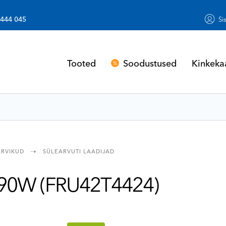
 444 045
Si
Soodustused
Kinkeka
Tooted
SÜLEARVUTI LAADIJAD
ARVIKUD
 90W (FRU42T4424)