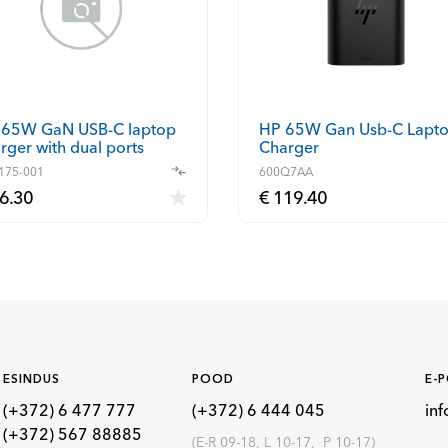
 65W GaN USB-C laptop
HP 65W Gan Usb-C Lapt
rger with dual ports
Charger
175-001
600Q7AA
6.30
€ 119.40
ESINDUS
POOD
E-
(+372) 6 477 777
(+372) 6 444 045
in
(+372) 567 88885
(E-R 09-18, L 10-17, P 10-17)