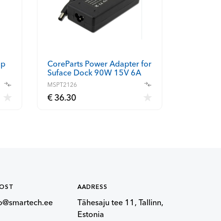
CoreParts Power Adapter for
op
Suface Dock 90W 15V 6A
Plug:7.4*5.0p
MSPT2126
€ 36.30
POST
AADRESS
fo@smartech.ee
Tähesaju tee 11, Tallinn,
Estonia