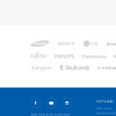
OSTUABI
Miks valida
Smartech.ee?
Jälgi meid ja ole kursis meie