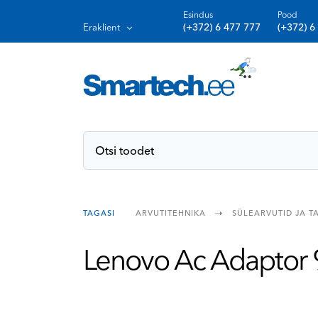
Esindus
Pood
(+372) 6 477 777
(+372) 6
Eraklient
SÜLEARVUTID JA T
ARVUTITEHNIKA
TAGASI
Lenovo Ac Adaptor