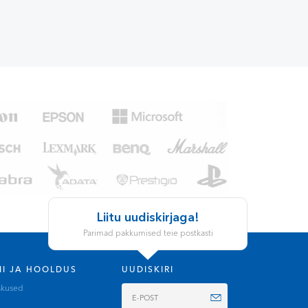
Liitu uudiskirjaga!
Parimad pakkumised teie postkasti
II JA HOOLDUS
UUDISKIRI
skused