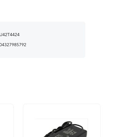
U42T4424
04327985792