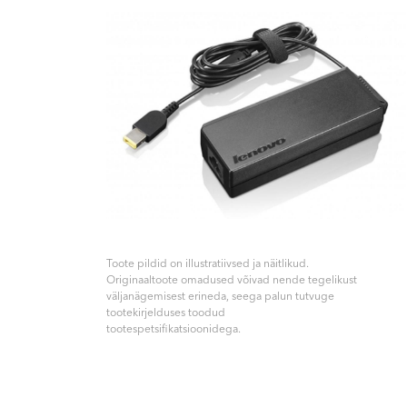
Toote pildid on illustratiivsed ja näitlikud.
Originaaltoote omadused võivad nende tegelikust
väljanägemisest erineda, seega palun tutvuge
tootekirjelduses toodud
tootespetsifikatsioonidega.