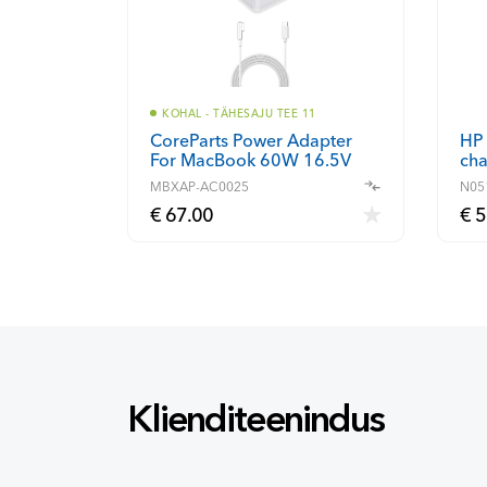
KOHAL - TÄHESAJU TEE 11
HP
CoreParts Power Adapter
For MacBook 60W 16.5V
cha
3.65A Plug: Magsafe With
MBXAP-AC0025
N05
USB Output
€ 67.00
€ 5
Klienditeenindus