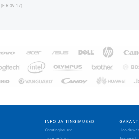
(E-R 09-17)
INFO JA TINGIMUSED
GARANT
Ostutingimused
Hoolduske
Tagastusõigus
Teenused