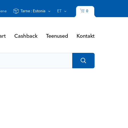
0
sene
Tarne :
Estonia
ET
art
Cashback
Teenused
Kontakt