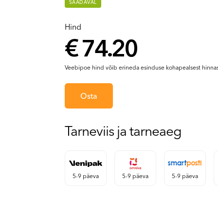
SAADAVAL
Hind
€ 74.20
Veebipoe hind võib erineda esinduse kohapealsest hinnas
Osta
Tarneviis ja tarneaeg
5-9 päeva
5-9 päeva
5-9 päeva