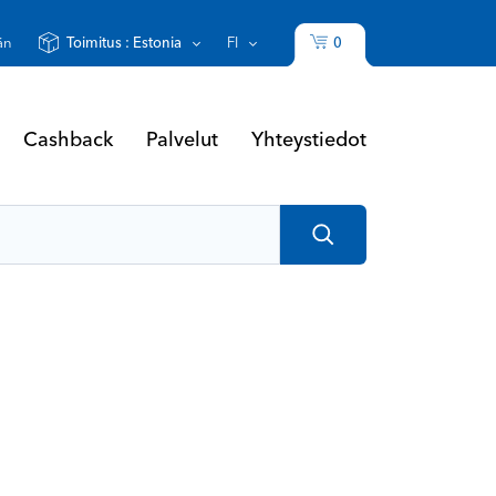
0
än
Toimitus :
Estonia
FI
Yhteystiedot
Cashback
Palvelut