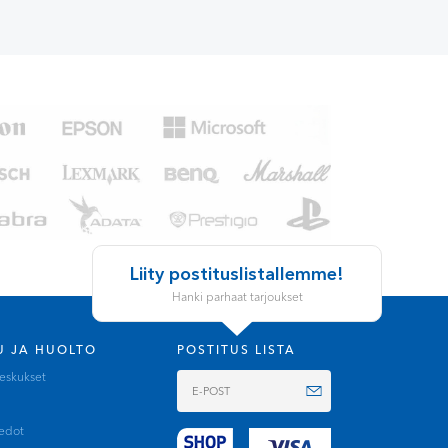
Liity postituslistallemme!
Hanki parhaat tarjoukset
U JA HUOLTO
POSTITUS LISTA
keskukset
iedot