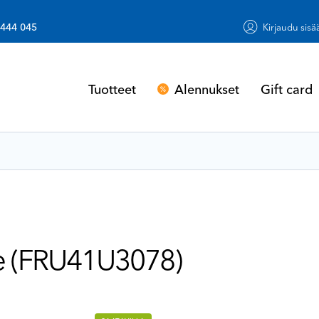
 444 045
Kirjaudu sisä
Alennukset
Gift card
Tuotteet
e (FRU41U3078)