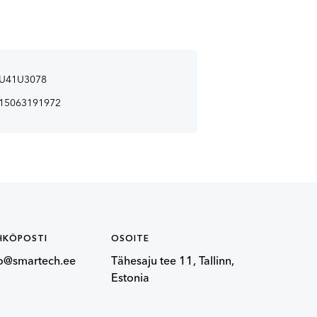
U41U3078
15063191972
HKÖPOSTI
OSOITE
fo@smartech.ee
Tähesaju tee 11, Tallinn,
Estonia