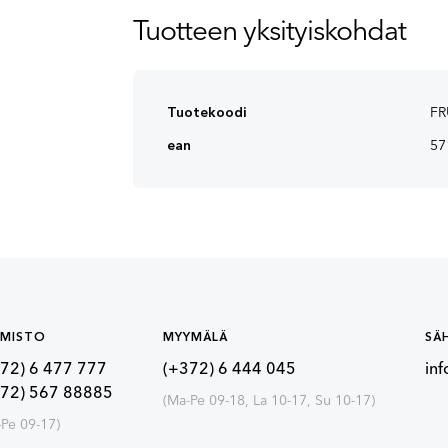
Tuotteen yksityiskohdat
Tuotekoodi
FR
ean
57
IMISTO
MYYMÄLÄ
SÄ
72) 6 477 777
(+372) 6 444 045
in
372) 567 88885
(Ma-Pe 09-18, La 10-17, Su 10-17)
-Pe 09-17)