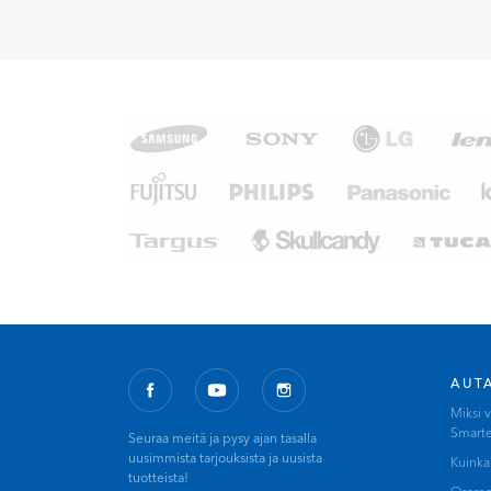
AUT
Miksi v
Smart
Seuraa meitä ja pysy ajan tasalla
uusimmista tarjouksista ja uusista
Kuinka
tuotteista!