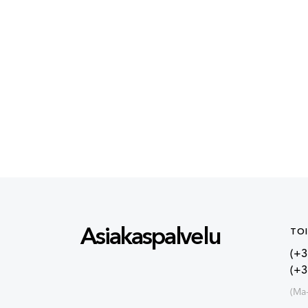
Asiakaspalvelu
TO
(+3
(+
(Ma