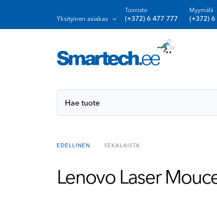
Toimisto
Myymälä
(+372) 6 477 777
(+372) 6
Yksityinen asiakas
SEKALAISTA
EDELLINEN
Lenovo Laser Mouc