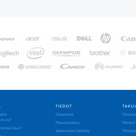
A
TIEDOT
TAKU
alita
Ostoehdot
Palvelu
ech.ee?
Palautusoikeus
Palvelut
 tehdä tilaus?
Vaatimusten käsittely
Yhteyst