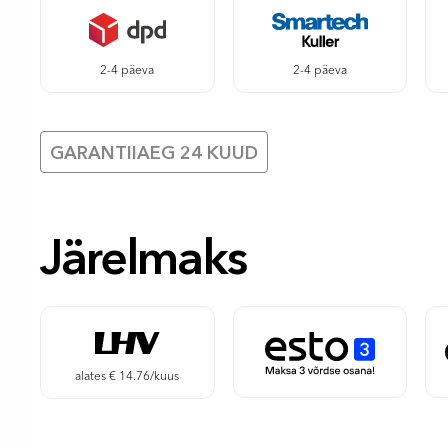
2-4 päeva
2-4 päeva
GARANTIIAEG 24 KUUD
Järelmaks
alates € 14.76/kuus