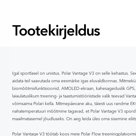
Tootekirjeldus
Igal sportlasel on unistus. Polar Vantage V3 on selle kehastus. Se
aidata teil saavutada oma eesmärke igas eluvaldkonnas. Mitmek
biomõõtmisfunktsioonid, AMOLED-ekraan, kahesageduslik GPS, 
laiaulatuslikum treening- ja taastumistööriistade valik teevad Van
võimsaima Polari kella. Mitmepäevane aku, täiesti uus randme E
nahatemperatuuri mõõtmine tagavad, et Polar Vantage V3 spordi
maailmatasemel jõudluseks. On aeg leida üles oma sisemine eliit
Polar Vantage V3 töötab koos meie Polar Flow treeningplatvormi