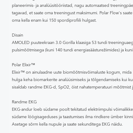
planeerimis- ja analüüsitööriistad, nagu automaatsed treeningp
tagavad, et saate oma treeningust maksimumi. Polar Flow's saat
oma kella enam kui 150 spordiprofiili hulgast.
Disain
AMOLED puuteekraan 3.0 Gorilla klaasiga 53 tundi treeninguaega 
pulsimõõtmisega (kuni 140 tundi energiasäästurežiimides) ja kuni 
Polar Elixir™
Elixir™ on ainulaadne uute biomõõtmisvõimaluste kogum, mida
hulga keha biomarkerite analüüsimiseks ja tõlgendamiseks kui kun
sisaldab randme EKG-d, SpO2, öist nahatemperatuuri mõõtmist ja 
Randme EKG
EKG-andur loeb südame poolt tekitatud elektriimpulsi võimalikke
südame löögisageduses ja taastumises ilma rindkere ümber kinni
Asetage sõrm kella nupule ja saate sekunditega EKG näidu.