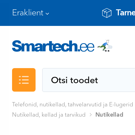
Tarne
Kataloog
Telefonid, nutikellad, tahvelarvutid ja E-lugerid
Nutikellad, kellad ja tarvikud
Nutikellad