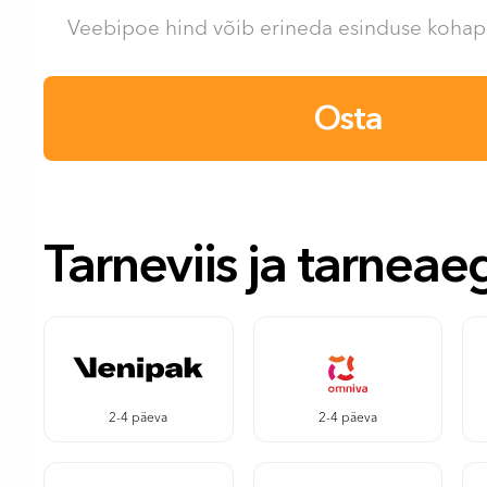
Veebipoe hind võib erineda esinduse kohape
Osta
Tarneviis ja tarneae
2-4 päeva
2-4 päeva