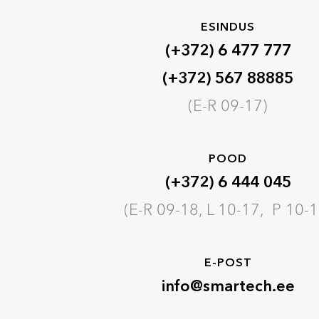
ESINDUS
(+372) 6 477 777
(+372) 567 88885
(E-R 09-17)
POOD
(+372) 6 444 045
(E-R 09-18, L 10-17, P 10-1
E-POST
info@smartech.ee