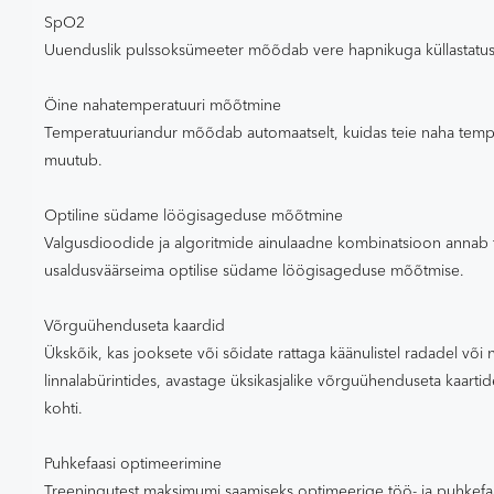
SpO2
Uuenduslik pulssoksümeeter mõõdab vere hapnikuga küllastatuse
Öine nahatemperatuuri mõõtmine
Temperatuuriandur mõõdab automaatselt, kuidas teie naha temp
muutub.
Optiline südame löögisageduse mõõtmine
Valgusdioodide ja algoritmide ainulaadne kombinatsioon annab 
usaldusväärseima optilise südame löögisageduse mõõtmise.
Võrguühenduseta kaardid
Ükskõik, kas jooksete või sõidate rattaga käänulistel radadel või 
linnalabürintides, avastage üksikasjalike võrguühenduseta kaartide
kohti.
Puhkefaasi optimeerimine
Treeningutest maksimumi saamiseks optimeerige töö- ja puhkefa