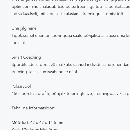
optimeerimine analüüsib teie pulssi treeningu töö- ja puhkefaasi
individuaalselt, millal peaksite alustama treeningu järgmist tööfaas
Une jälgimine
Tipptasemel unemonitooringuga saate põhjaliku analüüsi oma ke
jooksul.
Smart Coaching
Sporditeaduse poolt võimalikuks saanud individuaalne juhendam
treening- ja taastumisvahendite näol.
Polaarvool
150 spordiala profiili, põhjalik treeningteave, treeningpäevik ja
Tehniline informatsioon:
Mõõdud: 47 x 47 x 14,5 mm
Kaal: 57g koos käevõruga