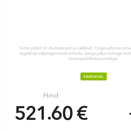
Toote pildid on illustratiivsed ja näitlikud. Originaaltoote 
tegelikust väljanägemisest erineda, seega palun tutvuge too
tootespetsifikatsioonidega.
SAADAVAL
Hind
521.60 €