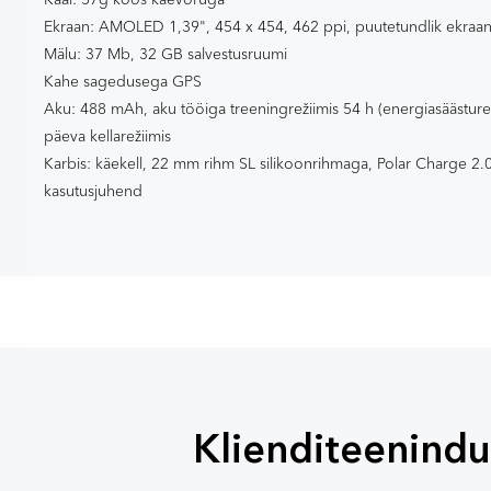
Ekraan: AMOLED 1,39", 454 x 454, 462 ppi, puutetundlik ekraa
Mälu: 37 Mb, 32 GB salvestusruumi
Kahe sagedusega GPS
Aku: 488 mAh, aku tööiga treeningrežiimis 54 h (energiasäästurež
päeva kellarežiimis
Karbis: käekell, 22 mm rihm SL silikoonrihmaga, Polar Charge 2.
kasutusjuhend
Klienditeenindu