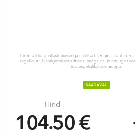
Toote pildid on illustratiivsed ja näitlikud. Originaaltoote 
tegelikust väljanägemisest erineda, seega palun tutvuge too
tootespetsifikatsioonidega.
SAADAVAL
Hind
104.50 €