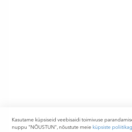
Kasutame küpsiseid veebisaidi toimivuse parandamise
nuppu "NÕUSTUN", nõustute meie
küpsiste poliitika