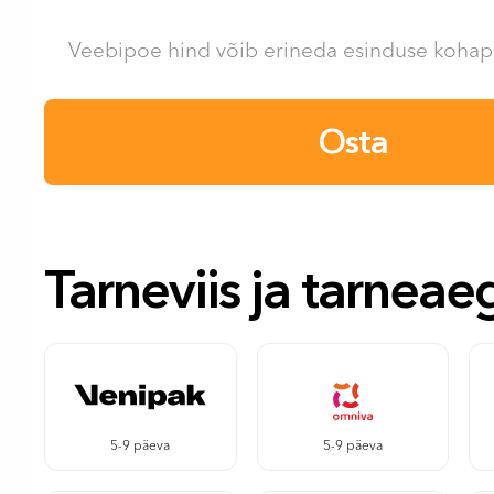
Veebipoe hind võib erineda esinduse kohape
Osta
Tarneviis ja tarneae
5-9 päeva
5-9 päeva