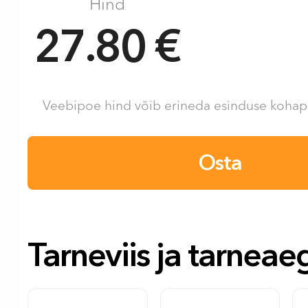
Hind
27.80 €
Veebipoe hind võib erineda esinduse kohape
Osta
Tarneviis ja tarneae