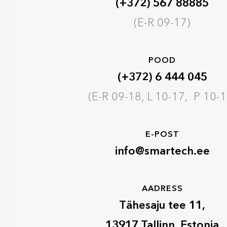
(+372) 567 88885
(E-R 09-17)
POOD
(+372) 6 444 045
(E-R 09-18, L 10-17, P 10-1
E-POST
info@smartech.ee
AADRESS
Tähesaju tee 11,
13917 Tallinn, Estonia