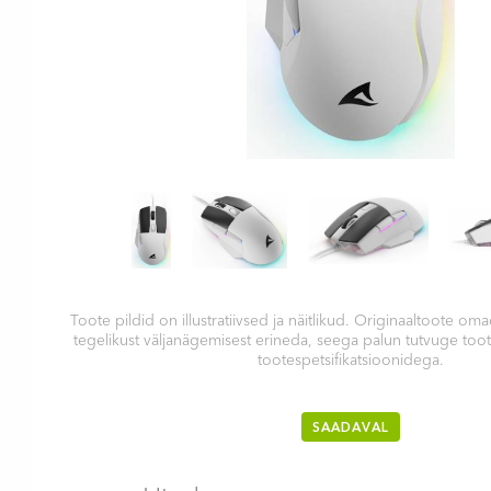
Toote pildid on illustratiivsed ja näitlikud. Originaaltoote 
tegelikust väljanägemisest erineda, seega palun tutvuge too
tootespetsifikatsioonidega.
SAADAVAL