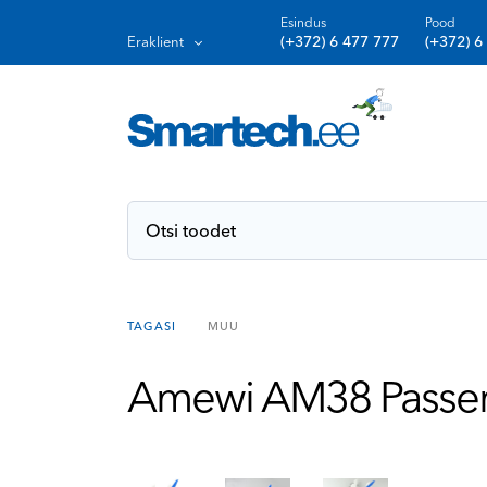
Esindus
Pood
(+372) 6 477 777
(+372) 6
Eraklient
TAGASI
MUU
Amewi AM38 Passen