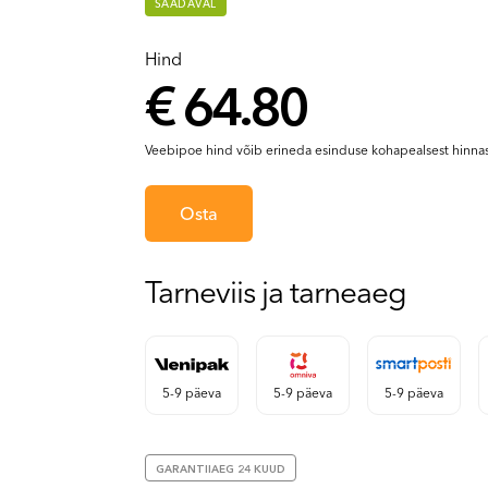
SAADAVAL
Hind
€ 64.80
Veebipoe hind võib erineda esinduse kohapealsest hinnas
Osta
Tarneviis ja tarneaeg
5-9 päeva
5-9 päeva
5-9 päeva
GARANTIIAEG 24 KUUD