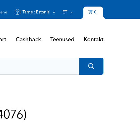
0
sene
Tarne :
Estonia
ET
art
Cashback
Teenused
Kontakt
4076)