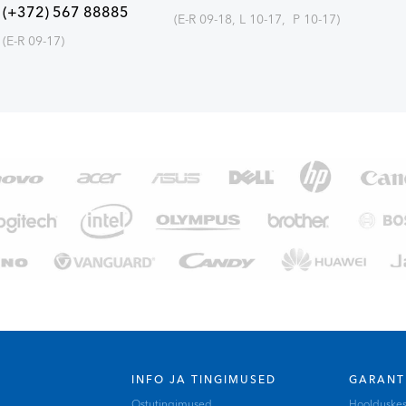
(+372) 567 88885
(E-R 09-18, L 10-17, P 10-17)
(E-R 09-17)
INFO JA TINGIMUSED
GARANT
Ostutingimused
Hoolduske