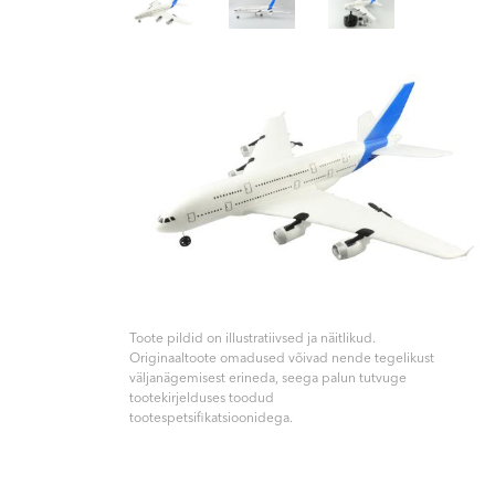
Toote pildid on illustratiivsed ja näitlikud.
Originaaltoote omadused võivad nende tegelikust
väljanägemisest erineda, seega palun tutvuge
tootekirjelduses toodud
tootespetsifikatsioonidega.