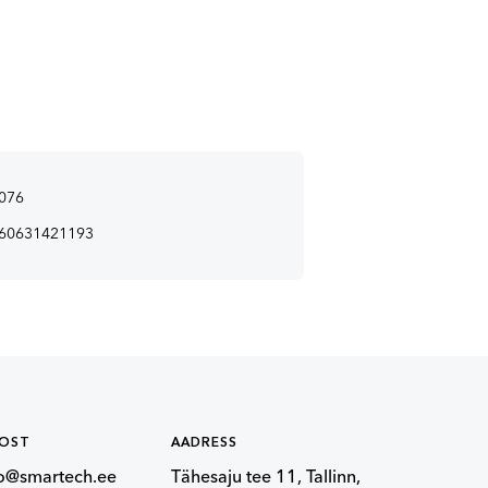
076
60631421193
POST
AADRESS
fo@smartech.ee
Tähesaju tee 11, Tallinn,