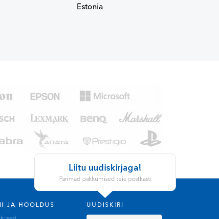
Estonia
Liitu uudiskirjaga!
Parimad pakkumised teie postkasti
II JA HOOLDUS
UUDISKIRI
skused