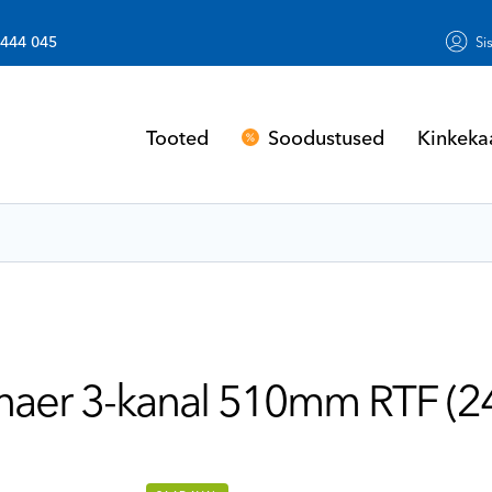
 444 045
Si
Soodustused
Kinkeka
Tooted
aer 3-kanal 510mm RTF (2