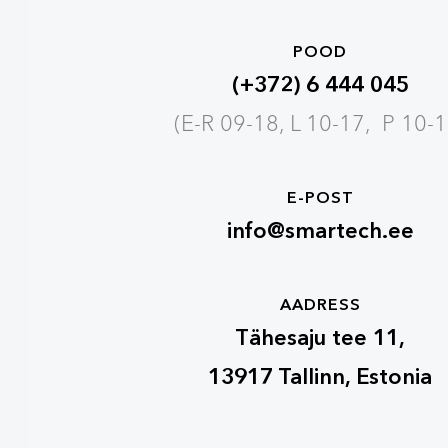
POOD
(+372) 6 444 045
(E-R 09-18, L 10-17, P 10-1
E-POST
info@smartech.ee
AADRESS
Tähesaju tee 11,
13917 Tallinn, Estonia