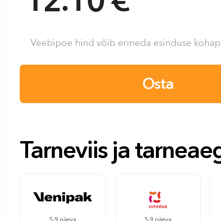
Veebipoe hind võib erineda esinduse kohape
Osta
Tarneviis ja tarneae
5-9 päeva
5-9 päeva