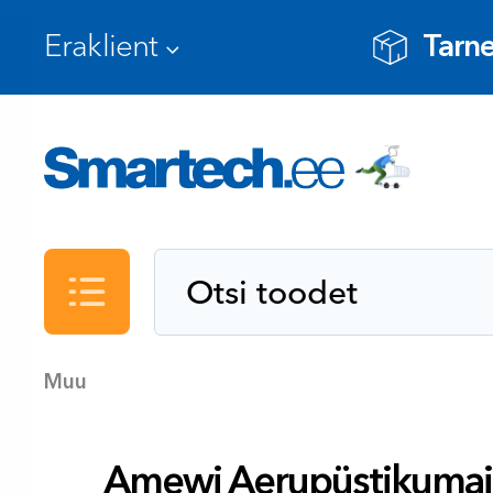
Tarne
Kataloog
Muu
Amewi Aerupüstikumaja