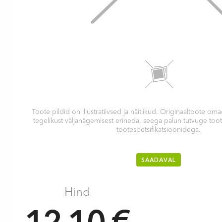
Toote pildid on illustratiivsed ja näitlikud. Originaaltoote 
tegelikust väljanägemisest erineda, seega palun tutvuge too
tootespetsifikatsioonidega.
SAADAVAL
Hind
12.10 €