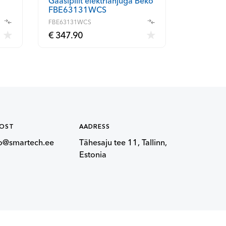
Gaasipliit elektriahjuga Beko
FBE63131WCS
FBE63131WCS
€ 347.90
POST
AADRESS
fo@smartech.ee
Tähesaju tee 11, Tallinn,
Estonia