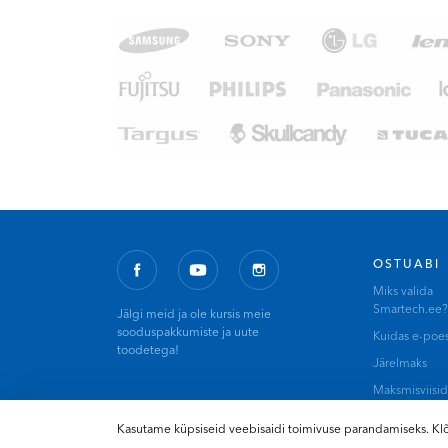
OSTUABI
Miks valida
Smartech.ee?
Jälgi meid ja ole kursis meie
sooduspakkumiste ja uute
Kuidas e-poes
toodetega!
Järelmaks
Maksmisviisid
Tarneviisid
Kasutame küpsiseid veebisaidi toimivuse parandamiseks. 