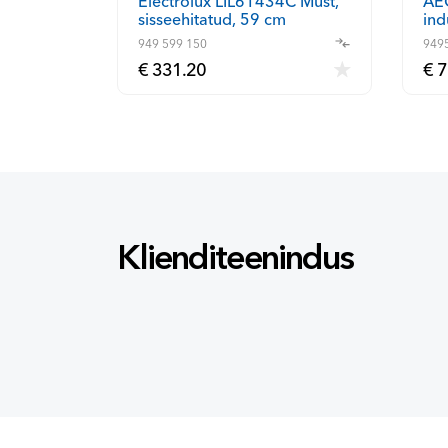
Electrolux LIL61434C Must,
AE
sisseehitatud, 59 cm
ind
Induktsioonikook, 4 zoni
(9
949 599 150
949
€ 331.20
€ 7
Klienditeenindus