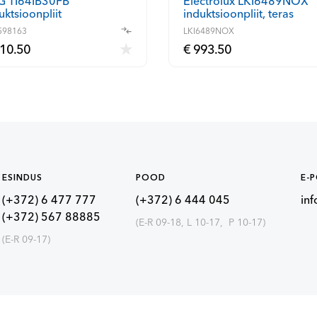
Electrolux LKI6489NOX
G TI64IB30FB
induktsioonpliit, teras
uktsioonpliit
(LKI6489NOX)
49598163)
LKI6489NOX
598163
10.50
€ 993.50
ESINDUS
POOD
E-
(+372) 6 477 777
(+372) 6 444 045
in
(+372) 567 88885
(E-R 09-18, L 10-17, P 10-17)
(E-R 09-17)