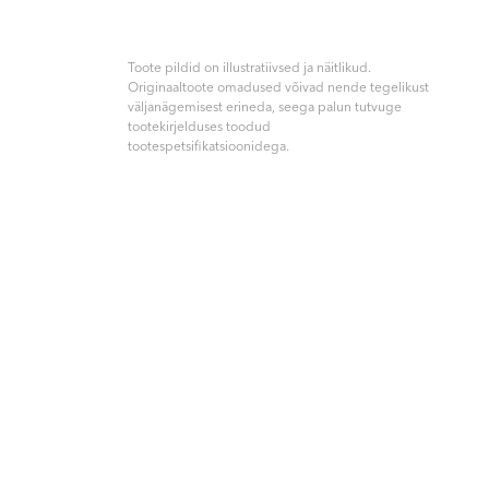
Toote pildid on illustratiivsed ja näitlikud.
Originaaltoote omadused võivad nende tegelikust
väljanägemisest erineda, seega palun tutvuge
tootekirjelduses toodud
tootespetsifikatsioonidega.