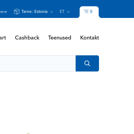
0
sene
Tarne :
Estonia
ET
art
Cashback
Teenused
Kontakt