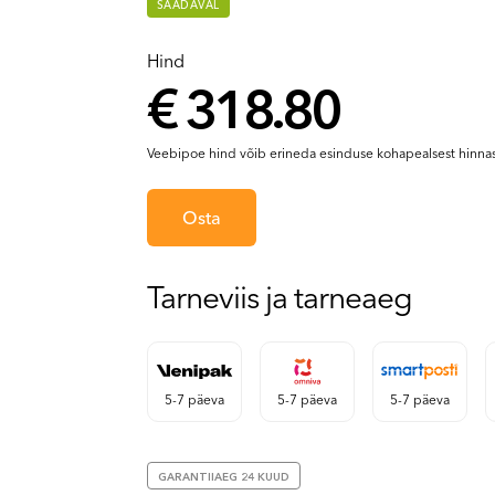
SAADAVAL
Hind
€ 318.80
Veebipoe hind võib erineda esinduse kohapealsest hinnas
Osta
Tarneviis ja tarneaeg
5-7 päeva
5-7 päeva
5-7 päeva
GARANTIIAEG 24 KUUD