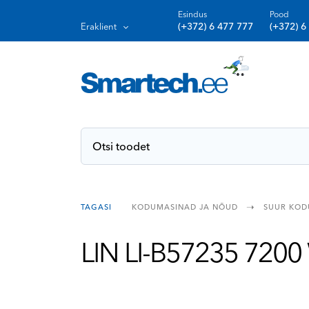
Esindus
Pood
(+372) 6 477 777
(+372) 6
Eraklient
KODUMASINAD JA NÕUD
SUUR KOD
TAGASI
LIN LI-B57235 7200 