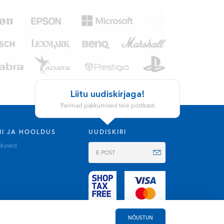
Liitu uudiskirjaga!
Parimad pakkumised teie postkasti
II JA HOOLDUS
UUDISKIRI
skused
NÕUSTUN