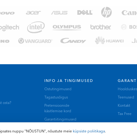
INFO JA TINGIMUSED
GARANT
Ostutingimused
Hoolduske
Tagastusõigus
Teenused
t osta?
Pretensioonide
Kontakt
käsitlemise kord
Tax Free
Garantiitingimused
B2B / Hulgimüük
Klõpsates nuppu "NÕUSTUN", nõustute meie
küpsiste poliitikaga
.