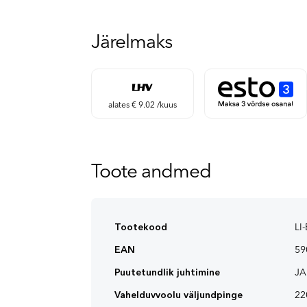
Järelmaks
alates € 9.02 /kuus
Toote andmed
Tootekood
LI
EAN
59
Puutetundlik juhtimine
JA
Vahelduvvoolu väljundpinge
22