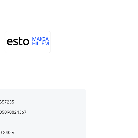
-B57235
05090824367
0-240 V