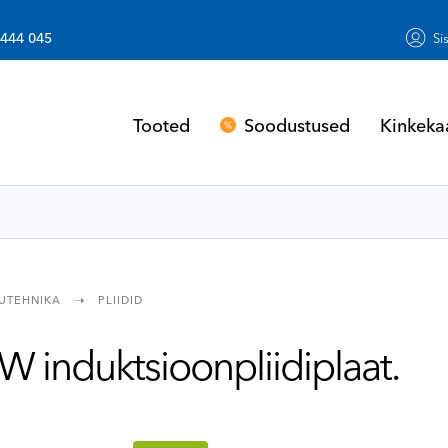
 444 045
Si
Soodustused
Kinkeka
Tooted
UTEHNIKA
PLIIDID
W induktsioonpliidiplaat.