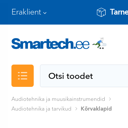
Tarne
Kataloog
Audiotehnika ja muusikainstrumendid
Audiotehnika ja tarvikud
Kõrvaklapid