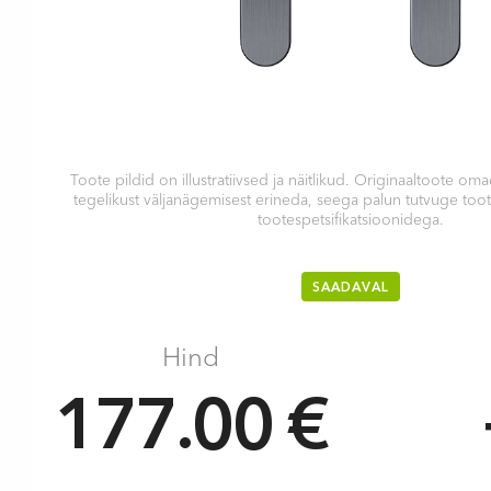
Toote pildid on illustratiivsed ja näitlikud. Originaaltoote 
tegelikust väljanägemisest erineda, seega palun tutvuge too
tootespetsifikatsioonidega.
SAADAVAL
Hind
177.00 €