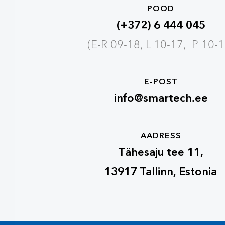
POOD
(+372) 6 444 045
(E-R 09-18, L 10-17, P 10-1
E-POST
info@smartech.ee
AADRESS
Tähesaju tee 11,
13917 Tallinn, Estonia