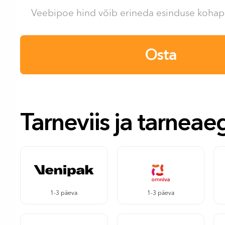
Veebipoe hind võib erineda esinduse kohape
Osta
Tarneviis ja tarneae
1-3 päeva
1-3 päeva