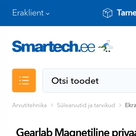
Tarne
Kataloog
Arvutitehnika
Sülearvutid ja tarvikud
Ekra
Gearlab Magnetiline privaa