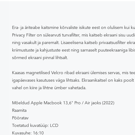
Era- ja äriteabe kaitsmine kõrvaliste isikute eest on olulisem kui
Privacy Filter on sülearvuti turvafilter, mis kaitseb ekraani sisu uu
ning vasakult ja paremalt. Lisaeelisena kaitseb privaatsusfilter ekr
kriimustuste ja kahjustuste eest ning sarnaselt puuteekraaniga libi
sõrmed ekraani pinnal lihtsalt.
Kaasas magnetilised Velcro ribad ekraani ülemises servas, mis te
igapäevases kasutuses väga lihtsaks. Ekraanikaitsel on kaks poolt – 
vahel on kiire ja lihtne ümber vahetada.
Mõeldud Apple Macbook 13,6" Pro / Air jaoks (2022)
Raamita
Pööratav
Toetatud kuvatüüp: LCD
Kuvasuhe: 16:10