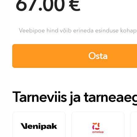
67.00 €
Veebipoe hind võib erineda esinduse kohape
Osta
Tarneviis ja tarneae