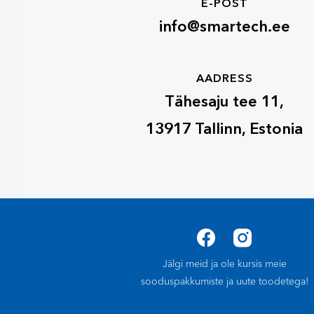
E-POST
info@smartech.ee
AADRESS
Tähesaju tee 11,
13917 Tallinn, Estonia
Jälgi meid ja ole kursis meie
sooduspakkumiste ja uute toodetega!