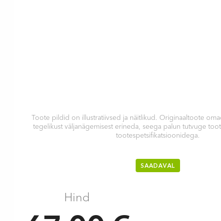
Toote pildid on illustratiivsed ja näitlikud. Originaaltoote 
tegelikust väljanägemisest erineda, seega palun tutvuge too
tootespetsifikatsioonidega.
SAADAVAL
Hind