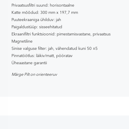
Privaatsusfiltri suund: horisontaalne
Katte mõõdud: 300 mm x 197,7 mm
Puuteekraaniga ühilduv: jah
Paigaldustüüp: sisseehitatud
Ekraanifiltri funktsioonid: pimestamisvastane, privaatsus
Magnetiline
Sinise valguse filter: jah, vähendatud kuni 50 ±5
Pinnatöötlus: läikiv/matt, pööratav
Üheaastane garantii
Märge Pilt on orienteeruv