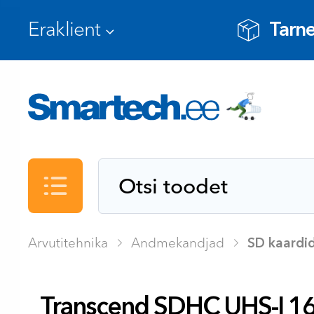
Tarne
Kataloog
Arvutitehnika
Andmekandjad
SD kaardid
Transcend SDHC UHS-I 16