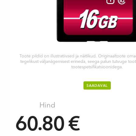
Toote pildid on illustratiivsed ja näitlikud. Originaaltoote 
tegelikust väljanägemisest erineda, seega palun tutvuge too
tootespetsifikatsioonidega.
SAADAVAL
Hind
60.80 €