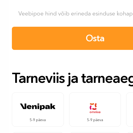
Veebipoe hind võib erineda esinduse kohape
Osta
Tarneviis ja tarneae
5-9 päeva
5-9 päeva