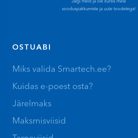
Jälgi meid ja ole kursis meie
sooduspakkumiste ja uute toodetega!
OSTUABI
Miks valida Smartech.ee?
Kuidas e-poest osta?
Järelmaks
Maksmisviisid
Tarneviisid