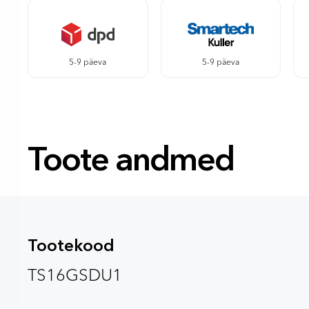
5-9 päeva
5-9 päeva
Toote andmed
Tootekood
TS16GSDU1