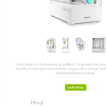
Toote pildid on illustratiivsed ja näitlikud. Originaaltoote 
tegelikust väljanägemisest erineda, seega palun tutvuge too
tootespetsifikatsioonidega.
SAADAVAL
Hind