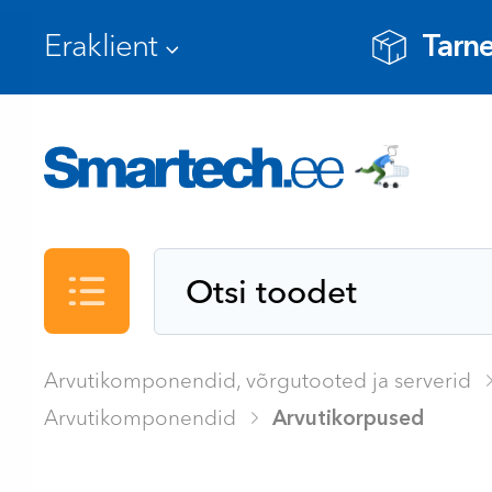
Tarne
Kataloog
Arvutikomponendid, võrgutooted ja serverid
Arvutikomponendid
Arvutikorpused