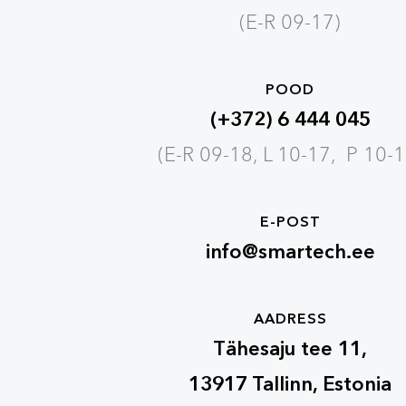
(E-R 09-17)
POOD
(+372) 6 444 045
(E-R 09-18, L 10-17, P 10-1
E-POST
info@smartech.ee
AADRESS
Tähesaju tee 11,
13917 Tallinn, Estonia