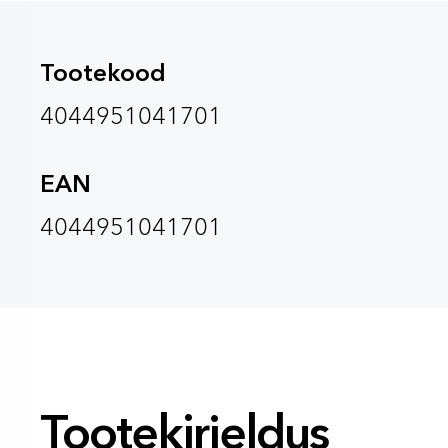
Tootekood
4044951041701
EAN
4044951041701
Tootekirjeldus